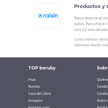
Productos y s
Raisin dispone de pl
países. Para ofrecer
solo 2,5 años de vida.
Como inversor tienes
intereses mucho más
TOP beruby
Sobr
Fnac
Quién
Rumbo
Condic
Casa del Libro
Condic
Groupon
Aviso 
Hoteles.com
Políti