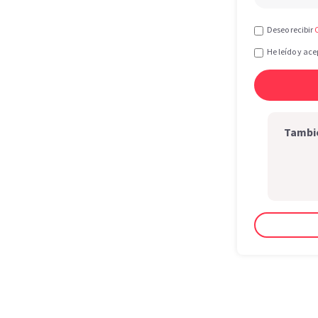
Deseo recibir
He leído y ace
Tambié