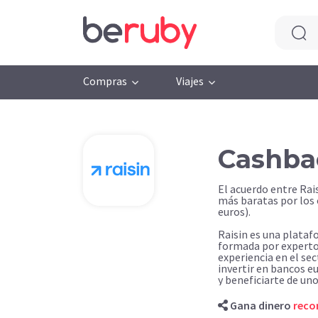
Compras
Viajes
Cashba
El acuerdo entre Rai
más baratas por los
euros).
Raisin es una plata
formada por experto
experiencia en el sec
invertir en bancos e
y beneficiarte de un
media española.
Gana dinero
rec