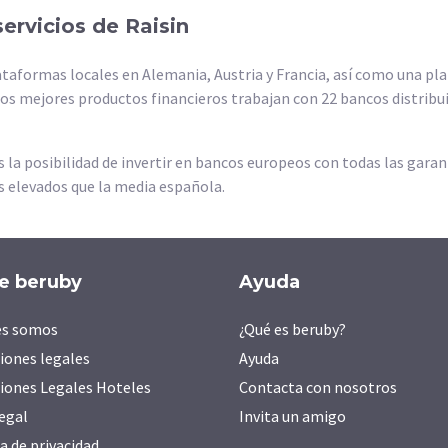
ervicios de Raisin
ataformas locales en Alemania, Austria y Francia, así como una pl
 los mejores productos financieros trabajan con 22 bancos distribu
 la posibilidad de invertir en bancos europeos con todas las garan
 elevados que la media española.
e beruby
Ayuda
es somos
¿Qué es beruby?
iones legales
Ayuda
iones Legales Hoteles
Contacta con nosotros
legal
Invita un amigo
ca de privacidad